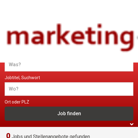
Jobs und Stellenangebote im
Marketing
Jobtitel, Suchwort
Ort oder PLZ
0
Jobs und Stellenangebote gefunden