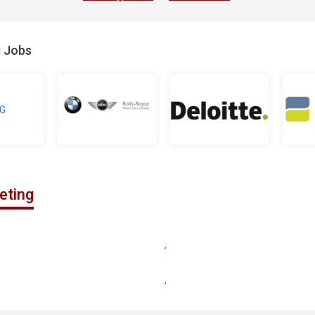
g Jobs
eting
,
,