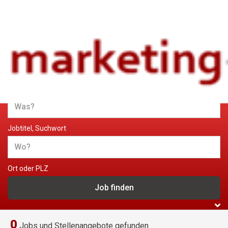
Jobs und Stellenangebote im
Marketing
Jobtitel, Suchwort
Ort oder PLZ
0
Jobs und Stellenangebote gefunden