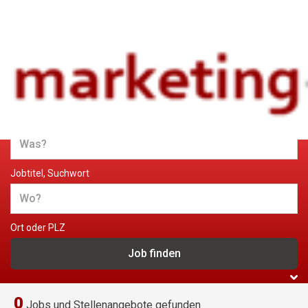
Jobs und Stellenangebote im
Marketing
Jobtitel, Suchwort
Ort oder PLZ
0
Jobs und Stellenangebote gefunden