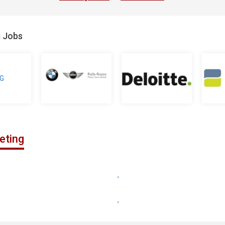
g Jobs
eting
,
,