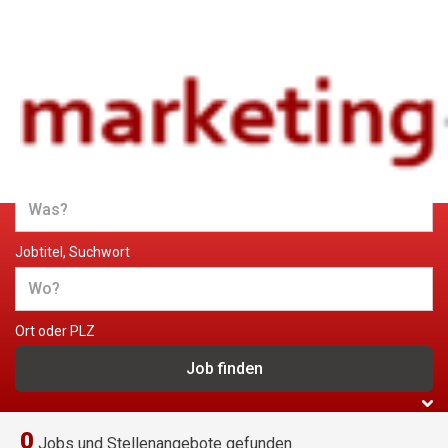
Jobs und Stellenangebote im
Marketing
Jobtitel, Suchwort
Ort oder PLZ
0
Jobs und Stellenangebote gefunden