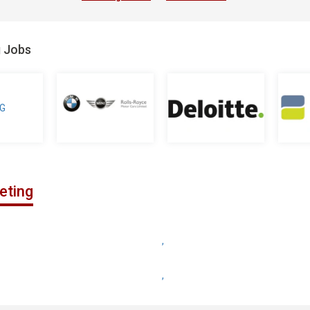
g Jobs
eting
,
,