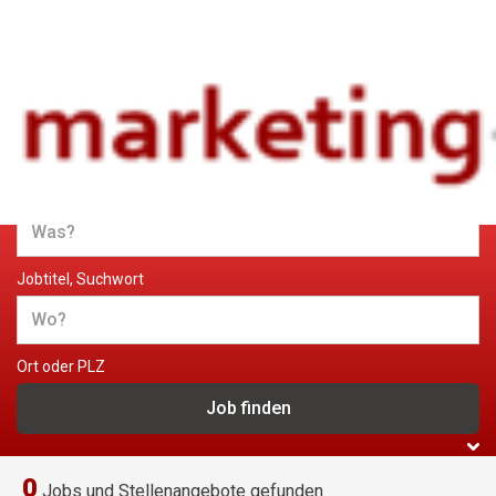
Jobs und Stellenangebote im
Marketing
Jobtitel, Suchwort
Ort oder PLZ
0
Jobs und Stellenangebote gefunden