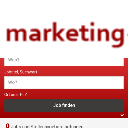
Jobs und Stellenangebote im
Marketing
Jobtitel, Suchwort
Ort oder PLZ
0
Jobs und Stellenangebote gefunden