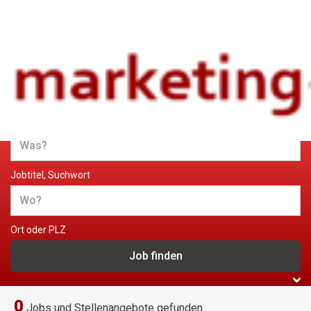
Jobs und Stellenangebote im
Marketing
Jobtitel, Suchwort
Ort oder PLZ
0
Jobs und Stellenangebote gefunden