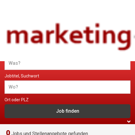
Jobs und Stellenangebote im
Marketing
Jobtitel, Suchwort
Ort oder PLZ
0
Jobs und Stellenangebote gefunden