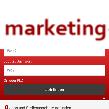
Jobs und Stellenangebote im
Marketing
Jobtitel, Suchwort
Ort oder PLZ
0
Jobs und Stellenangebote gefunden