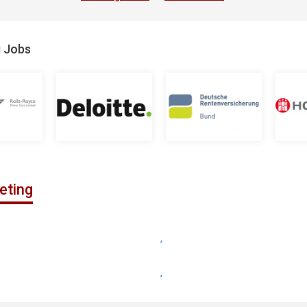
g Jobs
eting
,
,