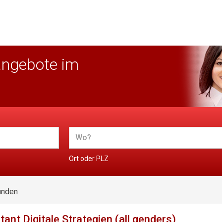
angebote im
Ort oder PLZ
unden
nt Digitale Strategien (all genders)