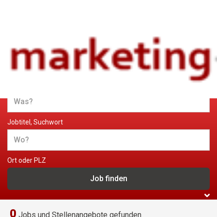
Jobs und Stellenangebote im
Marketing
Jobtitel, Suchwort
Ort oder PLZ
0
Jobs und Stellenangebote gefunden