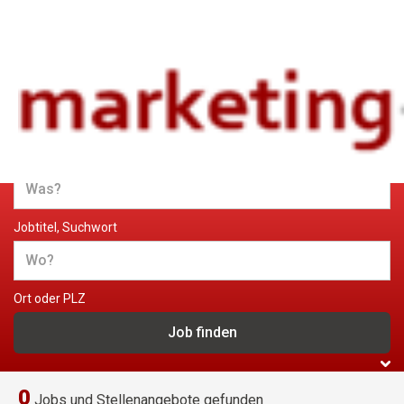
Jobs und Stellenangebote im
Marketing
Jobtitel, Suchwort
Ort oder PLZ
0
Jobs und Stellenangebote gefunden