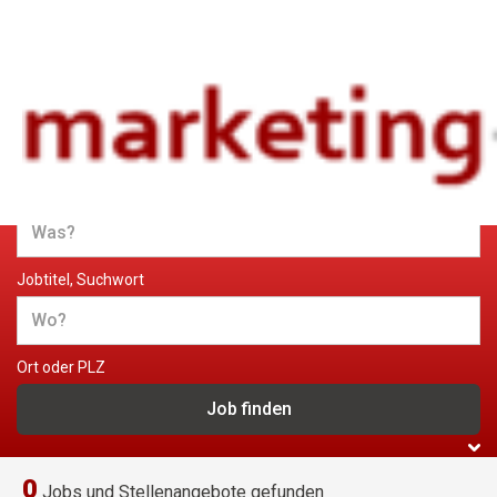
Jobs und Stellenangebote im
Marketing
Jobtitel, Suchwort
Ort oder PLZ
0
Jobs und Stellenangebote gefunden