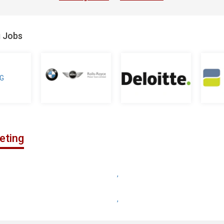
g Jobs
eting
,
,