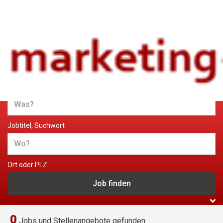
Jobs und Stellenangebote im
Marketing
Jobtitel, Suchwort
Ort oder PLZ
0
Jobs und Stellenangebote gefunden