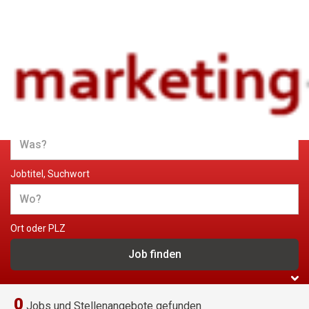
Jobs und Stellenangebote im
Marketing
Jobtitel, Suchwort
Ort oder PLZ
0
Jobs und Stellenangebote gefunden