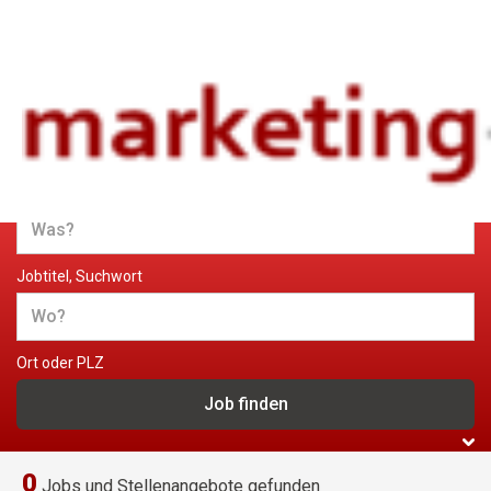
Jobs und Stellenangebote im
Marketing
Jobtitel, Suchwort
Ort oder PLZ
0
Jobs und Stellenangebote gefunden