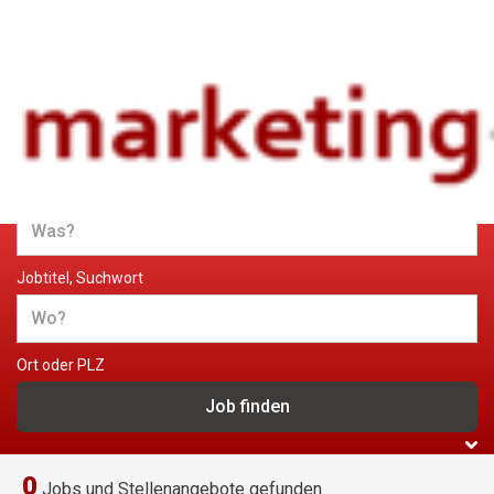
Jobs und Stellenangebote im
Marketing
Jobtitel, Suchwort
Ort oder PLZ
0
Jobs und Stellenangebote gefunden