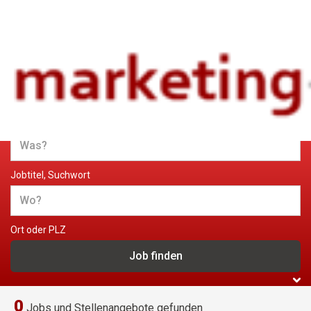
Jobs und Stellenangebote im
Marketing
Jobtitel, Suchwort
Ort oder PLZ
0
Jobs und Stellenangebote gefunden