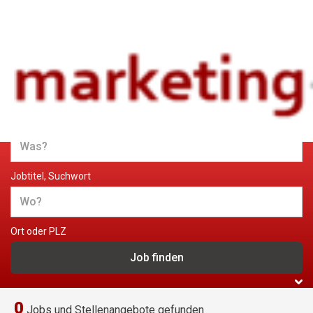
Jobs und Stellenangebote im
Marketing
Jobtitel, Suchwort
Ort oder PLZ
0
Jobs und Stellenangebote gefunden