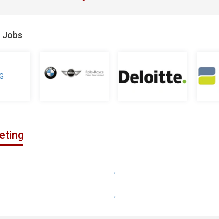
g Jobs
eting
,
,