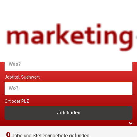
Jobs und Stellenangebote im
Marketing
Jobtitel, Suchwort
Ort oder PLZ
0
Jobs und Stellenangebote gefunden