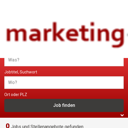
Jobs und Stellenangebote im
Marketing
Jobtitel, Suchwort
Ort oder PLZ
0
Jobs und Stellenangebote gefunden