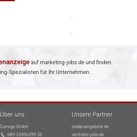
,
,
lenanzeige
auf marketing-jobs.de und finden
ing-Spezialisten für Ihr Unternehmen.
Über uns
Unsere Partner
Convigo GmbH
stellenangebote.de
089-53906399-30
vertriebs-jobs.de