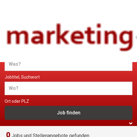
Jobs und Stellenangebote im
Marketing
Jobtitel, Suchwort
Ort oder PLZ
0
Jobs und Stellenangebote gefunden