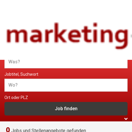
Jobs und Stellenangebote im
Marketing
Jobtitel, Suchwort
Ort oder PLZ
0
Jobs und Stellenangebote gefunden