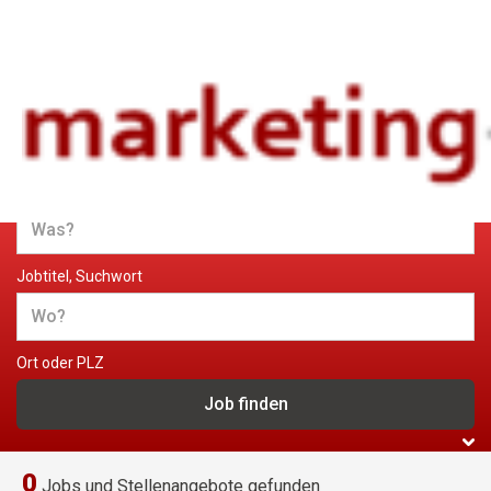
Jobs und Stellenangebote im
Marketing
Jobtitel, Suchwort
Ort oder PLZ
0
Jobs und Stellenangebote gefunden