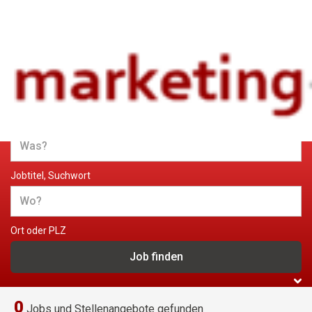
Jobs und Stellenangebote im
Marketing
Jobtitel, Suchwort
Ort oder PLZ
0
Jobs und Stellenangebote gefunden