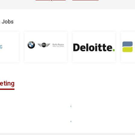
g Jobs
eting
,
,