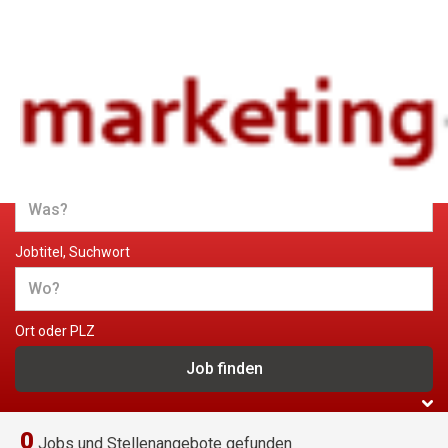
Jobs und Stellenangebote im
Marketing
Jobtitel, Suchwort
Ort oder PLZ
0
Jobs und Stellenangebote gefunden