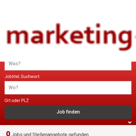
Jobs und Stellenangebote im
Marketing
Jobtitel, Suchwort
Ort oder PLZ
0
Jobs und Stellenangebote gefunden