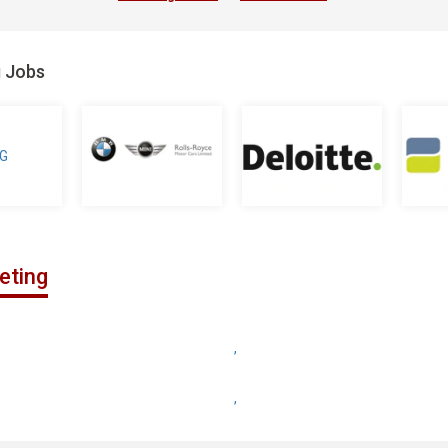
g Jobs
eting
,
,