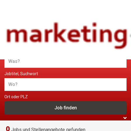
Jobs und Stellenangebote im
Marketing
Jobtitel, Suchwort
Ort oder PLZ
0
Jobs und Stellenangebote gefunden