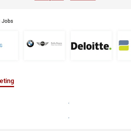
g Jobs
eting
,
,