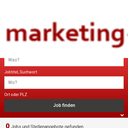
Jobs und Stellenangebote im
Marketing
Jobtitel, Suchwort
Ort oder PLZ
0
Jobs und Stellenangebote gefunden