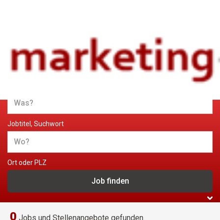
Jobs und Stellenangebote im
Marketing
Jobtitel, Suchwort
Ort oder PLZ
0
Jobs und Stellenangebote gefunden