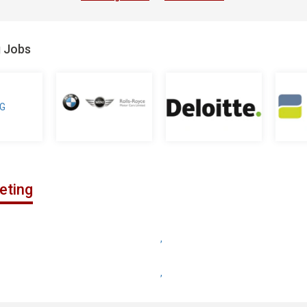
g Jobs
eting
,
,