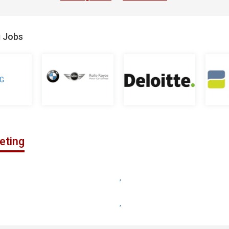
g Jobs
eting
,
,