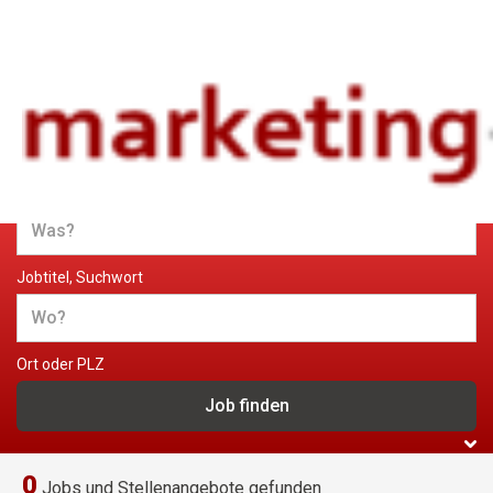
Jobs und Stellenangebote im
Marketing
Jobtitel, Suchwort
Ort oder PLZ
0
Jobs und Stellenangebote gefunden