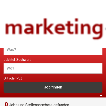
Jobs und Stellenangebote im
Marketing
Jobtitel, Suchwort
Ort oder PLZ
0
Jobs und Stellenangebote gefunden