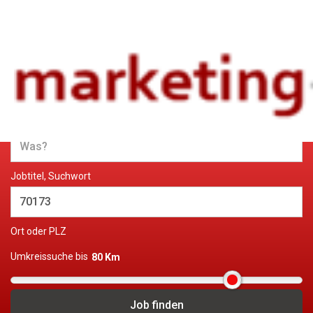
Jobs und Stellenangebote im
Marketing
Jobtitel, Suchwort
Ort oder PLZ
Umkreissuche bis
80 Km