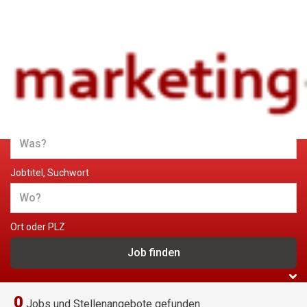
Jobs und Stellenangebote im
Marketing
Jobtitel, Suchwort
Ort oder PLZ
0
Jobs und Stellenangebote gefunden