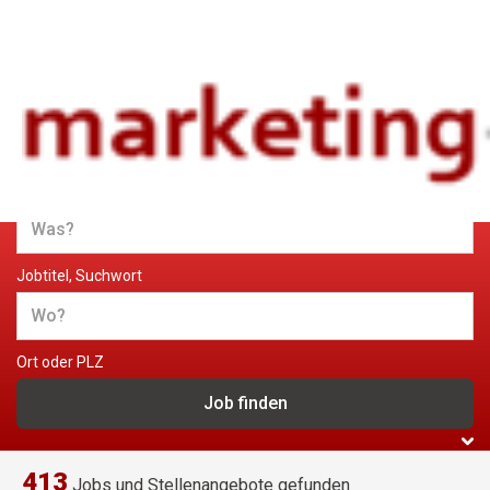
Jobs und Stellenangebote im
Marketing
Jobtitel, Suchwort
Ort oder PLZ
413
Jobs und Stellenangebote gefunden