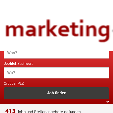
Jobs und Stellenangebote im
Marketing
Jobtitel, Suchwort
Ort oder PLZ
413
Jobs und Stellenangebote gefunden