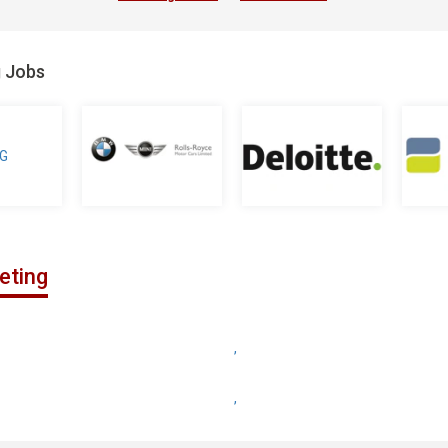
g Jobs
eting
,
,