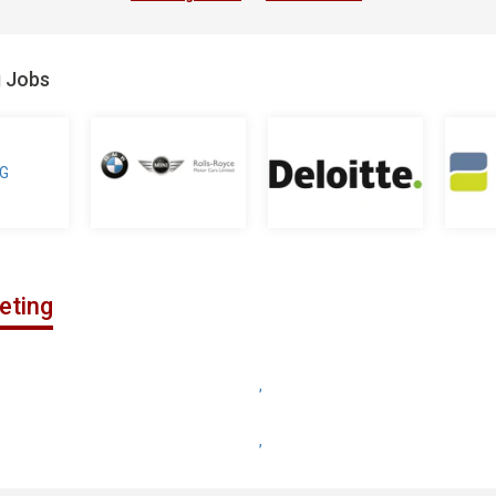
g Jobs
eting
,
,